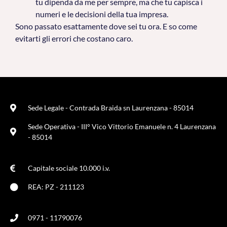
tu dipenda da me per sempre, ma che tu capisca i
numeri e le decisioni della tua impresa.
Sono passato esattamente dove sei tu ora. E so come
evitarti gli errori che costano caro.
Sede Legale - Contrada Braida sn Laurenzana - 85014
Sede Operativa - III° Vico Vittorio Emanuele n. 4 Laurenzana
- 85014
Capitale sociale 10.000 i.v.
REA: PZ - 211123
0971 - 11790076