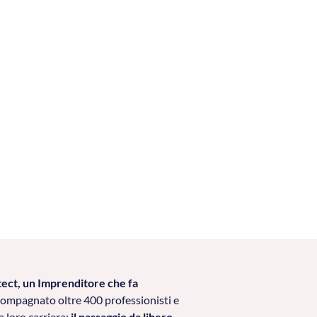
tect, un Imprenditore che fa
compagnato oltre 400 professionisti e
a loro carriera:
il passaggio da libero