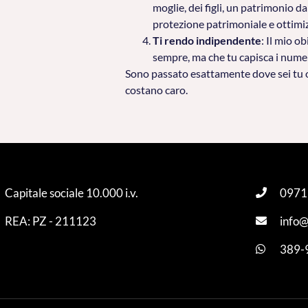
moglie, dei figli, un patrimonio 
protezione patrimoniale e ottimiz
Ti rendo indipendente
: Il mio o
sempre, ma che tu capisca i numeri
Sono passato esattamente dove sei tu or
costano caro.
Capitale sociale 10.000 i.v.
0971
REA: PZ - 211123
info@
389-