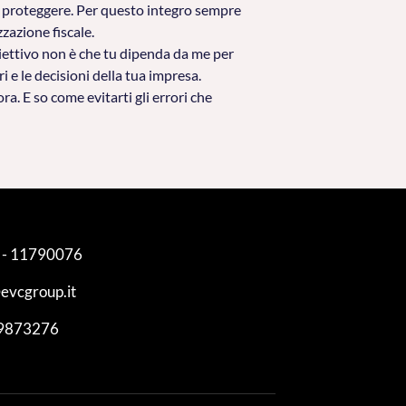
da proteggere. Per questo integro sempre
zazione fiscale.
biettivo non è che tu dipenda da me per
 e le decisioni della tua impresa.
a. E so come evitarti gli errori che
 - 11790076
evcgroup.it
9873276