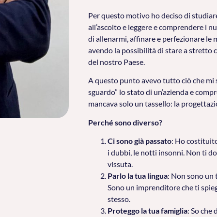
Per questo motivo ho deciso di studiare 
all’ascolto e leggere e comprendere i nu
di allenarmi, affinare e perfezionare le
avendo la possibilità di stare a stretto
del nostro Paese.
A questo punto avevo tutto ciò che mi 
sguardo” lo stato di un’azienda e compr
mancava solo un tassello: la progettazi
Perché sono diverso?
Ci sono già passato
: Ho costituit
i dubbi, le notti insonni. Non ti 
vissuta.
Parlo la tua lingua
: Non sono un t
Sono un imprenditore che ti spie
stesso.
Proteggo la tua famiglia
: So che 