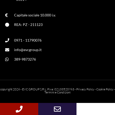
Capitale sociale 10.000 i.v.
REA: PZ - 211123
0971 - 11790076
info@evcgroup.it
389-9873276
copyright 2026 - EVC GROUP S.R.L. P.iva: 02133520763 -
Privacy Policy
-
Cookie Policy
-
Termini e Condizioni