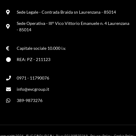
Sede Legale - Contrada Braida sn Laurenzana - 85014
Sede Operativa - III° Vico Vittorio Emanuele n. 4 Laurenzana
- 85014
Capitale sociale 10.000 i.v.
REA: PZ - 211123
0971 - 11790076
info@evcgroup.it
389-9873276
copyright 2026 - EVC GROUP S.R.L. P.iva: 02133520763 -
Privacy Policy
-
Cookie Policy
-