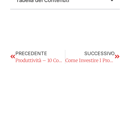
Tabella dei Contenuti
PRECEDENTE
SUCCESSIVO
Produttività – 10 Consigli Pratici
Come Investire I Propri Risparmi? Le 5 Fasi Della Vita