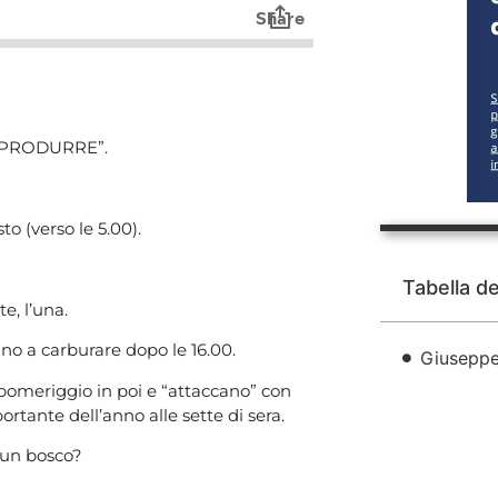
è: “PRODURRE”.
to (verso le 5.00).
Tabella d
e, l’una.
ano a carburare dopo le 16.00.
Giuseppe 
 pomeriggio in poi e “attaccano” con
tante dell’anno alle sette di sera.
n un bosco?