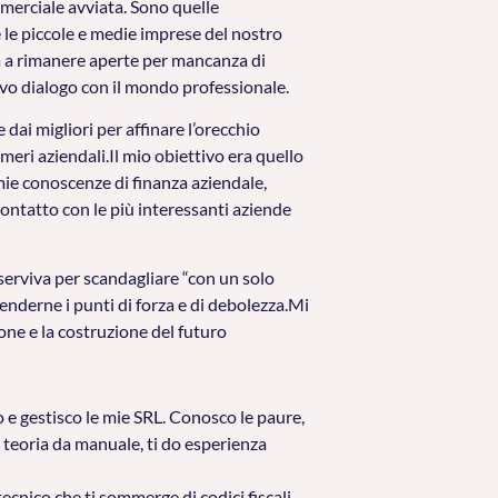
merciale avviata. Sono quelle
le piccole e medie imprese del nostro
ra a rimanere aperte per mancanza di
ivo dialogo con il mondo professionale.
dai migliori per affinare l’orecchio
meri aziendali.Il mio obiettivo era quello
 mie conoscenze di finanza aziendale,
 contatto con le più interessanti aziende
serviva per scandagliare “con un solo
enderne i punti di forza e di debolezza.Mi
one e la costruzione del futuro
o e gestisco le mie SRL. Conosco le paure,
do teoria da manuale, ti do esperienza
ecnico che ti sommerge di codici fiscali.