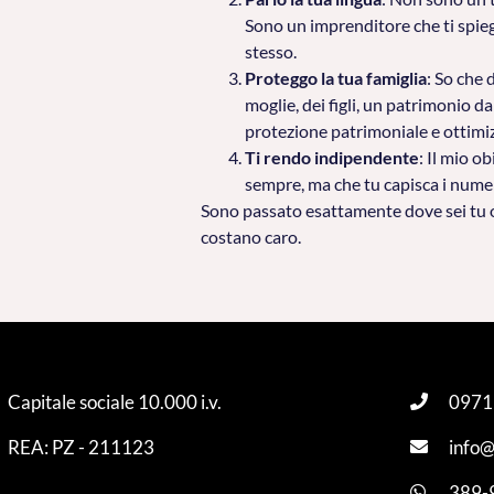
Sono un imprenditore che ti spie
stesso.
Proteggo la tua famiglia
: So che 
moglie, dei figli, un patrimonio 
protezione patrimoniale e ottimiz
Ti rendo indipendente
: Il mio o
sempre, ma che tu capisca i numeri
Sono passato esattamente dove sei tu or
costano caro.
Capitale sociale 10.000 i.v.
0971
REA: PZ - 211123
info@
389-