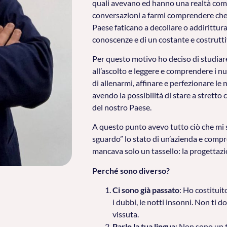
quali avevano ed hanno una realtà com
conversazioni a farmi comprendere che 
Paese faticano a decollare o addirittu
conoscenze e di un costante e costrutt
Per questo motivo ho deciso di studiare 
all’ascolto e leggere e comprendere i nu
di allenarmi, affinare e perfezionare le
avendo la possibilità di stare a stretto
del nostro Paese.
A questo punto avevo tutto ciò che mi 
sguardo” lo stato di un’azienda e compr
mancava solo un tassello: la progettazi
Perché sono diverso?
Ci sono già passato
: Ho costituit
i dubbi, le notti insonni. Non ti 
vissuta.
Parlo la tua lingua
: Non sono un t