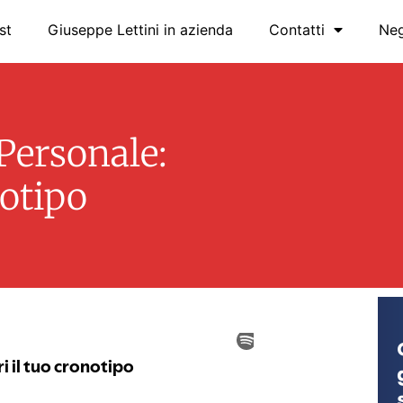
st
Giuseppe Lettini in azienda
Contatti
Ne
 Personale:
notipo