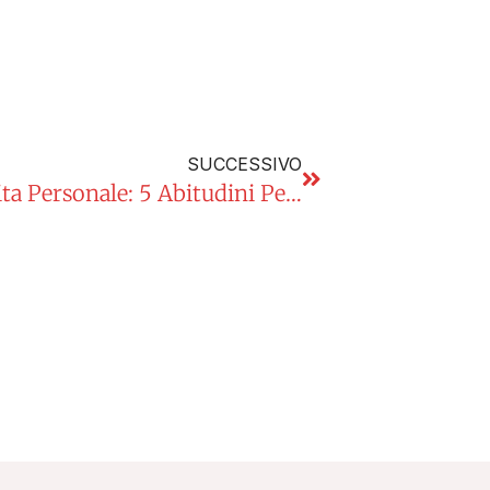
SUCCESSIVO
Educazione Finanziaria E Crescita Personale: 5 Abitudini Per Cambiare Vita