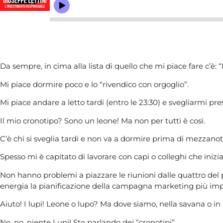
Da sempre, in cima alla lista di quello che mi piace fare c’
Mi piace dormire poco e lo “rivendico con orgoglio”.
Mi piace andare a letto tardi (entro le 23:30) e svegliarmi pres
Il mio cronotipo? Sono un leone! Ma non per tutti è così.
C’è chi si sveglia tardi e non va a dormire prima di mezzanott
Spesso mi è capitato di lavorare con capi o colleghi che inizi
Non hanno problemi a piazzare le riunioni dalle quattro del
energia la pianificazione della campagna marketing più impor
Aiuto! I lupi! Leone o lupo? Ma dove siamo, nella savana o i
No, no, niente Lupi! Sto parlando dei “cronotipi”.